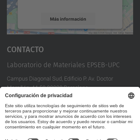
servicio para ver este mapa.
Más información
Aceptar
Contacto
powered by
Usercentrics Consent
Management Platform
Laboratorio de Materiales EPSEB-UPC
Campus Diagonal Sud, Edificio P. Av. Doctor
Marañón, 44-50 08028 Barcelona
Tel.
:
93 401 62 34
Correo
:
laboratori.materials@upc.edu
Formulario de contacto