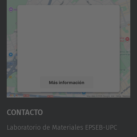
Necesitamos su consentimiento
para cargar el servicio Google
Maps.
Utilizamos un servicio de terceros para
incrustar contenido de mapas que puede
recopilar datos sobre su actividad. Le
rogamos que revise los detalles y acepte el
servicio para ver este mapa.
Más información
Aceptar
Contacto
powered by
Usercentrics Consent
Management Platform
Laboratorio de Materiales EPSEB-UPC