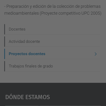
- Preparación y edición de la colección de problemas
medioambientales (Proyecte competitivo UPC 2005)
N
Docentes
a
Actividad docente
v
e
Proyectos docentes
g
Trabajos finales de grado
a
c
i
ó
Dónde Estamos
n