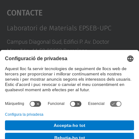
Contacte
powered by
Usercentrics Consent
Management Platform
Laboratori de Materials EPSEB-UPC
Campus Diagonal Sud, Edifici P. Av. Doctor
Marañón, 44-50 08028 Barcelona
Tel.
:
93 401 62 34
E-mail
:
laboratori.materials@upc.edu
Formulari de contacte
© UPC