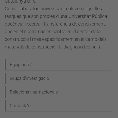
Catalunya UPC.
Com a laboratori universitari realitzem aquelles
tasques que són pròpies d'una Universitat Pública:
docència, recerca i transferència de coneixement,
que en el nostre cas es centra en el sector de la
construcció i més específicament en el camp dels
materials de construcció i la diagnosi d'edificis.
N
Equip humà
a
Grups d'investigació
v
e
Relacions internacionals
g
Contacta'ns
a