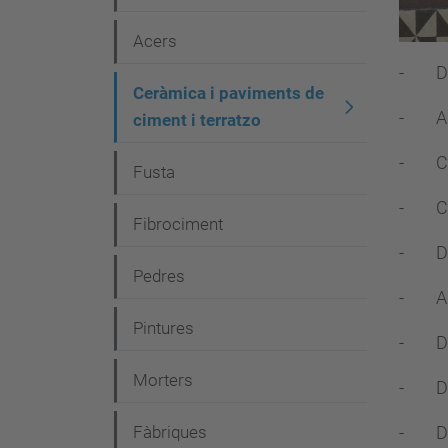
i
Acers
ó
- Dete
Ceràmica i paviments de
- Ass
ciment i terratzo
- Coe
Fusta
- Coe
Fibrociment
- Det
Pedres
- Ass
Pintures
- Dete
Morters
- Det
- Det
Fàbriques