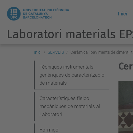
Inici
Laboratori materials E
Inici
SERVEIS
Ceràmica i paviments de ciment i 
Cer
N
Tècniques instrumentals
genèriques de caracterització
a
de materials
v
e
Característiques físico
g
mecàniques de materials al
Laboratori
a
c
Formigó