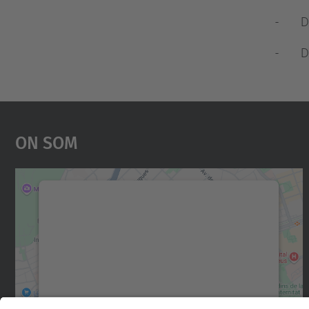
- Dete
- Dete
On Som
Necessitem el vostre consentiment
per carregar el servei Google Maps!
Utilitzem un servei de tercers per incrustar
contingut del mapa que pugui recollir dades
sobre la vostra activitat. Reviseu-ne els
detalls i accepteu el servei per veure el mapa.