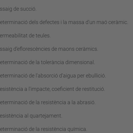
aig de succió.
erminació dels defectes i la massa d'un maó ceràmic.
meabilitat de teules.
aig d’eflorescències de maons ceràmics.
erminació de la tolerància dimensional.
rminació de l'absorció d'aigua per ebullició.
stència a l'impacte, coeficient de restitució.
rminació de la resistència a la abrasió.
istència al quartejament.
erminació de la resistència química.