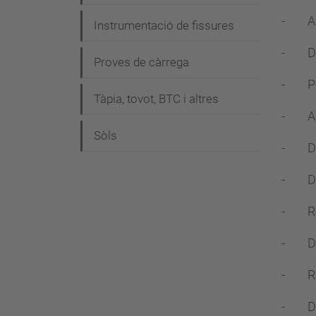
- Ass
Instrumentació de fissures
- Det
Proves de càrrega
- Per
Tàpia, tovot, BTC i altres
- Ass
Sòls
- Det
- Dete
- Resi
- Dete
- Res
- Det