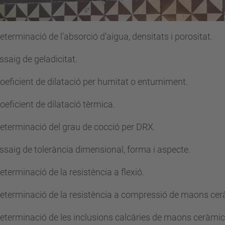
rminació de l’absorció d’aigua, densitats i porositat.
aig de geladicitat.
ficient de dilatació per humitat o entumiment.
ficient de dilatació tèrmica.
erminació del grau de cocció per DRX.
aig de tolerància dimensional, forma i aspecte.
rminació de la resistència a flexió.
erminació de la resistència a compressió de maons cer
erminació de les inclusions calcàries de maons ceràmic