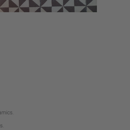
àmics.
s.