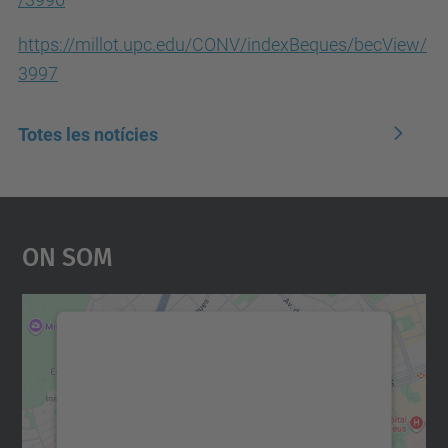
https://millot.upc.edu/CONV/indexBeques/becView/
3997
Totes les notícies
On Som
Necessitem el vostre
consentiment per carregar el
servei Google Maps!
Utilitzem un servei de tercers per incrustar