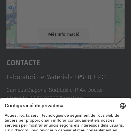
contingut del mapa que pugui recollir dades
sobre la vostra activitat. Reviseu-ne els
detalls i accepteu el servei per veure el
mapa.
Més Informació
Accepta
Contacte
powered by
Usercentrics Consent
Management Platform
Laboratori de Materials EPSEB-UPC
Campus Diagonal Sud, Edifici P. Av. Doctor
Marañón, 44-50 08028 Barcelona
Tel.
:
93 401 62 34
E-mail
:
laboratori.materials@upc.edu